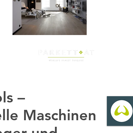
STELLER
VERLEGUNG
SCHAURAUM
TEAM
ls –
elle Maschinen