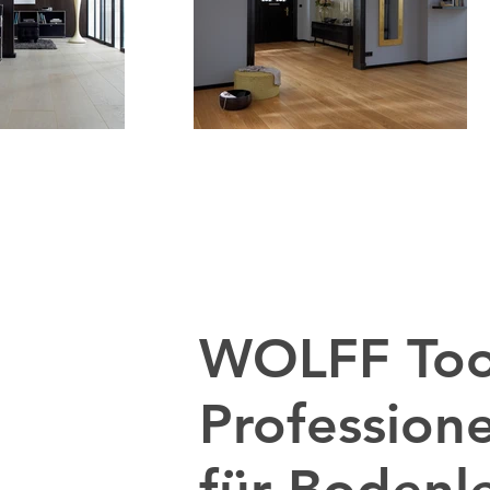
HOME
PARKETT
HER
WOLFF Too
Profession